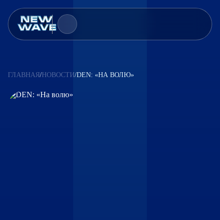
比赛
投票
ГЛАВНАЯ
/
НОВОСТИ
/
DEN: «НА ВОЛЮ»
新闻
合作伙伴
联络人
认可资格
info@newwavecontest.ru