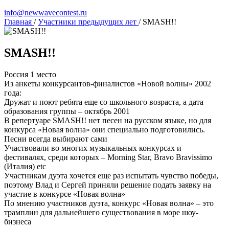
info@newwavecontest.ru
Главная
/
Участники предыдущих лет
/
SMASH!!
SMASH!!
Россия
1 место
Из анкеты конкурсантов-финалистов «Новой волны» 2002
года:
Дружат и поют ребята еще со школьного возраста, а дата
образования группы – октябрь 2001
В репертуаре SMASH!! нет песен на русском языке, но для
конкурса «Новая волна» они специально подготовились.
Песни всегда выбирают сами
Участвовали во многих музыкальных конкурсах и
фестивалях, среди которых – Morning Star, Bravo Bravissimo
(Италия) etc
Участникам дуэта хочется еще раз испытать чувство победы,
поэтому Влад и Сергей приняли решение подать заявку на
участие в конкурсе «Новая волна»
По мнению участников дуэта, конкурс «Новая волна» – это
трамплин для дальнейшего существования в море шоу-
бизнеса