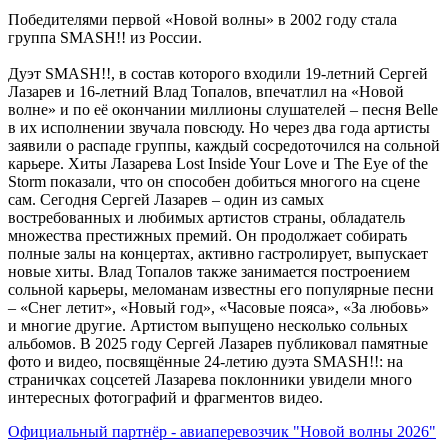
Победителями первой «Новой волны» в 2002 году стала
группа SMASH!! из России.
Дуэт SMASH!!, в состав которого входили 19-летний Сергей
Лазарев и 16-летний Влад Топалов, впечатлил на «Новой
волне» и по её окончании миллионы слушателей – песня Belle
в их исполнении звучала повсюду. Но через два года артисты
заявили о распаде группы, каждый сосредоточился на сольной
карьере. Хиты Лазарева Lost Inside Your Love и The Eye of the
Storm показали, что он способен добиться многого на сцене
сам. Сегодня Сергей Лазарев – один из самых
востребованных и любимых артистов страны, обладатель
множества престижных премий. Он продолжает собирать
полные залы на концертах, активно гастролирует, выпускает
новые хиты. Влад Топалов также занимается построением
сольной карьеры, меломанам известны его популярные песни
– «Снег летит», «Новый год», «Часовые пояса», «За любовь»
и многие другие. Артистом выпущено несколько сольных
альбомов. В 2025 году Сергей Лазарев публиковал памятные
фото и видео, посвящённые 24-летию дуэта SMASH!!: на
страничках соцсетей Лазарева поклонники увидели много
интересных фотографий и фрагментов видео.
Официальный партнёр - авиаперевозчик "Новой волны 2026"