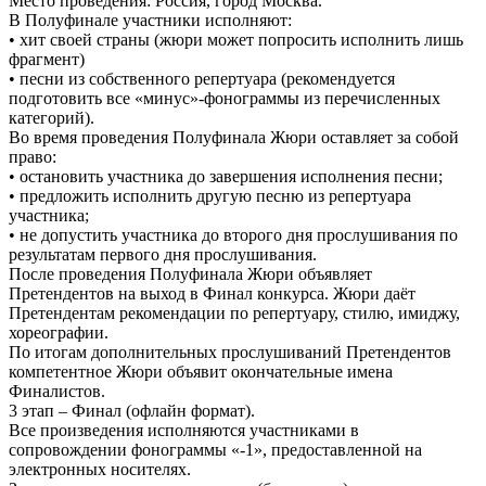
Место проведения: Россия, город Москва.
В Полуфинале участники исполняют:
• хит своей страны (жюри может попросить исполнить лишь
фрагмент)
• песни из собственного репертуара (рекомендуется
подготовить все «минус»-фонограммы из перечисленных
категорий).
Во время проведения Полуфинала Жюри оставляет за собой
право:
• остановить участника до завершения исполнения песни;
• предложить исполнить другую песню из репертуара
участника;
• не допустить участника до второго дня прослушивания по
результатам первого дня прослушивания.
После проведения Полуфинала Жюри объявляет
Претендентов на выход в Финал конкурса. Жюри даёт
Претендентам рекомендации по репертуару, стилю, имиджу,
хореографии.
По итогам дополнительных прослушиваний Претендентов
компетентное Жюри объявит окончательные имена
Финалистов.
3 этап – Финал (офлайн формат).
Все произведения исполняются участниками в
сопровождении фонограммы «-1», предоставленной на
электронных носителях.