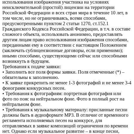
использования изображения участника на условиях
неисключительной (простой) лицензии на территории
Российской Федерации и всех стран мира в течение 10 лет, в
том числе, но не ограничиваясь, всеми способами,
предусмотренными пунктом 2 статьи 1270, ст.152.1
Гражданского Кодекса Российской Федерации, в т.ч. в составе
сложного объекта, использовать анонимно, предоставлять
другим лицам право использования изображения способами,
переданными ему в соответствии с настоящим Положением
(заключать сублицензионные договоры, если применимо);
иными способами, существующими сейчас или способными
возникнуть в будущем.
Требования к подаче заявки:
• Заполнить все поля формы заявки. Поля отмеченные (*) –
обязательны к заполнению.
• К заявке прикрепить не менее 1-3 фотографий и не менее 3-4
фонограмм конкурсных песен.
• Требования к фотографиям: портретная фотография или
фото по пояс на нейтральном фоне. Фото в полный рост на
нейтральном фоне.
• Требования к музыкальному материалу: присланные песни
должны быть в аудиоформате MP3. В отличие от временного
регламента исполняемых песен на конкурсе, для
отправляемых в заявке композиций ограничения по времени
нет. Однако если музыкальное развитие – в конце песни,